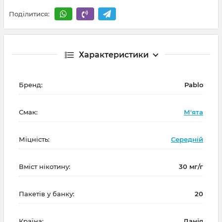
Поділитися:
Характеристики
Бренд:
Pablo
Смак:
М'ята
Міцність:
Середній
Вміст нікотину:
30 мг/г
Пакетів у банку:
20
Країна:
Данія