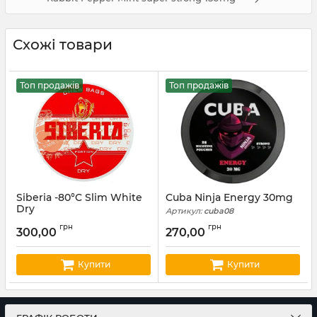
Схожі товари
Топ продажів
Топ продажів
Siberia -80°C Slim White
Cuba Ninja Energy 30mg
Dry
Артикул:
cuba08
Артикул:
sib01
грн
грн
300,00
270,00
Купити
Купити