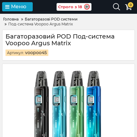
0
Меню
Строго з 18
Головна
Багаторазові POD системи
Под-система Voopoo Argus Matrix
Багаторазовий POD Под-система
Voopoo Argus Matrix
voopoo45
Артикул: