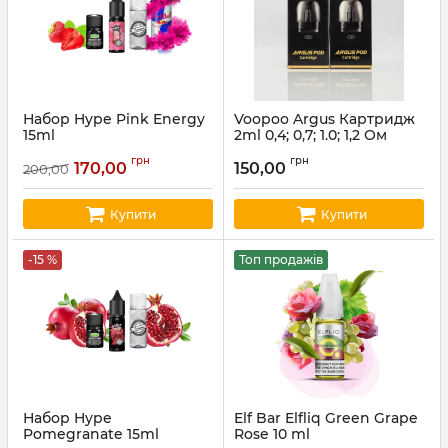
Набор Hype Pink Energy
Voopoo Argus Картридж
15ml
2ml 0,4; 0,7; 1.0; 1,2 Ом
(ціна за шт)
Артикул:
hype107
грн
грн
170,00
150,00
200,00
Артикул:
voopoo10
Купити
Купити
-15 %
Топ продажів
Набор Hype
Elf Bar Elfliq Green Grape
Pomegranate 15ml
Rose 10 ml