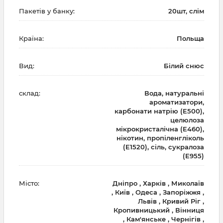
Пакетів у банку:
20шт, слім
Країна:
Польща
Вид:
Білий снюс
склад:
Вода, натуральні
ароматизатори,
карбонати натрію (E500),
целюлоза
мікрокристалічна (E460),
нікотин, пропіленгліколь
(E1520), сіль, сукралоза
(E955)
Місто:
Дніпро , Харків , Миколаїв
, Київ , Одеса , Запоріжжя ,
Львів , Кривий Ріг ,
Кропивницький , Вінниця
, Кам'янське , Чернігів ,