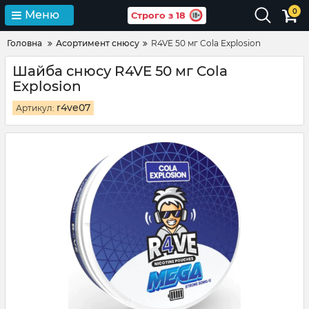
0
Меню
Строго з 18
Головна
Асортимент снюсу
R4VE 50 мг Cola Explosion
Шайба снюсу R4VE 50 мг Cola
Explosion
r4ve07
Артикул: