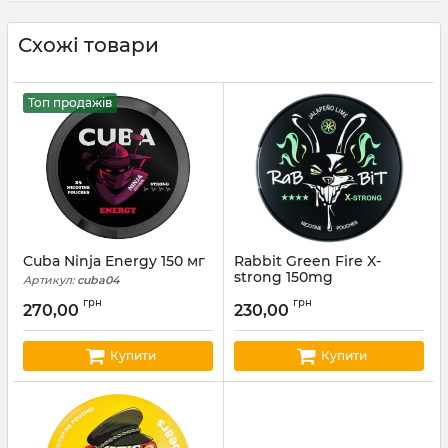
Схожі товари
Топ продажів
Cuba Ninja Energy 150 мг
Rabbit Green Fire X-
strong 150mg
Артикул:
cuba04
Артикул:
rab24
грн
грн
270,00
230,00
Купити
Купити