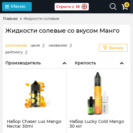
0
Меню
Строго с 18
Главная
Жидкости солевые
Жидкости солевые со вкусом Манго
умолчанию
цене
названию
Фильтр
рейтингу
Производитель
Крепость
Набор Chaser Lux Mango
Набор Lucky Cold Mango
Nectar 30ml
30 мл
Артикул:
chaser 296
Артикул:
lucky14