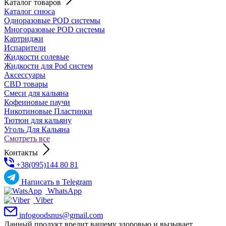
Каталог товаров
Каталог снюса
Одноразовые POD системы
Многоразовые POD системы
Картриджи
Испарители
Жидкости солевые
Жидкости для Pod систем
Аксессуары
CBD товары
Cмеси для кальяна
Кофеиновые паучи
Никотиновые Пластинки
Тютюн для кальяну
Уголь Для Кальяна
Смотреть все
Контакты
+38(095)144 80 81
Написать в Telegram
WhatsApp
Viber
infogoodsnus@gmail.com
Данный продукт вредит вашему здоровью и вызывает