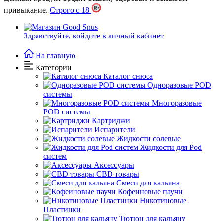
привыкание.
Строго с 18
Здравствуйте,
войдите в личный кабинет
На главную
Категории
Каталог снюса
Одноразовые POD
системы
Многоразовые
POD системы
Картриджи
Испарители
Жидкости солевые
Жидкости для Pod
систем
Аксессуары
CBD товары
Cмеси для кальяна
Кофеиновые паучи
Никотиновые
Пластинки
Тютюн для кальяну