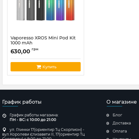
Vaporesso XROS Mini Pod Kit
1000 mAh
Артикул:
vapor03
грн
630,00
Купить
График работы
О магазине
График работы магазина:
Блог
ПН - ВС: с 10:00 до 21:00
Доставка
ул. Глинки 17(ориентир Тц Скорпион) -
Оплата
вул.Королеви Єлизавети ІІ, 17(ориентир Тц
Скорпион) с 9:00 до 21:00