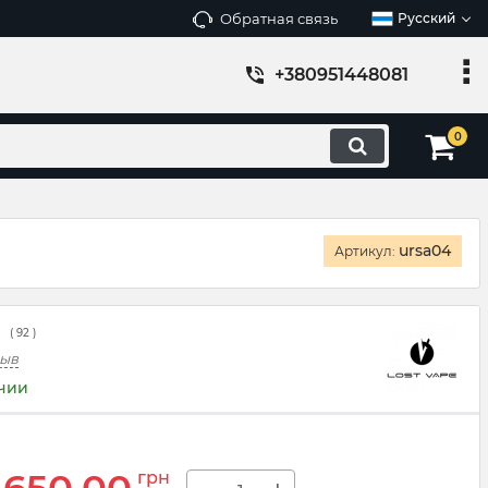
Обратная связь
Русский
+380951448081
0
ursa04
Артикул:
(
92
)
зыв
ичии
грн