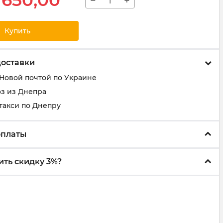
650,00
−
+
Купить
доставки
 Новой почтой по Украине
з из Днепра
такси по Днепру
оплаты
ить скидку 3%?