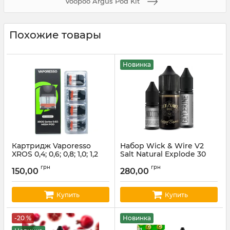
Voopoo Argus Pod Kit
Похожие товары
Новинка
Картридж Vaporesso
Набор Wick & Wire V2
XROS 0,4; 0,6; 0,8; 1,0; 1,2
Salt Natural Explode 30
Ом (ціна за шт)
мл
грн
грн
150,00
280,00
Артикул:
vapor02
Артикул:
wickwire08
Купить
Купить
-20 %
Новинка