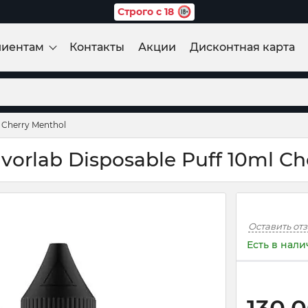
Строго с 18
лиентам
Контакты
Акции
Дисконтная карта
l Cherry Menthol
orlab Disposable Puff 10ml Ch
Оставить от
Есть в нал