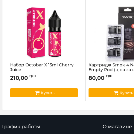
Набор Octobar X 15ml Cherry
Картридж Smok 4 N
Juice
Empty Pod (ціна за 
Артикул:
octobar60
Артикул:
smok10
грн
грн
210,00
80,00
Купить
Купить
График работы
О магазине