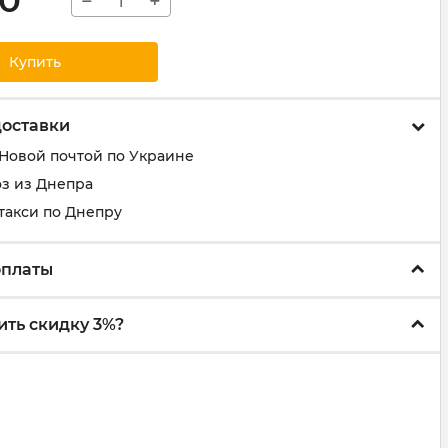
00
−
+
Купить
доставки
 Новой почтой по Украине
з из Днепра
такси по Днепру
оплаты
ить скидку 3%?