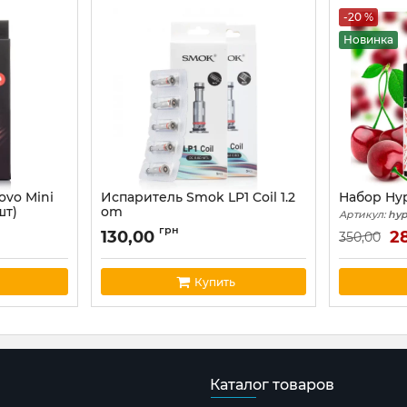
-20 %
Новинка
ovo Mini
Испаритель Smok LP1 Coil 1.2
Набор Hyp
шт)
om
Артикул:
hy
Артикул:
smok05
грн
130,00
2
350,00
Купить
Каталог товаров