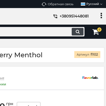
Обратная связь
Русский
+380951448081
0
erry Menthol
fl102
Артикул:
зыв
ичии
грн