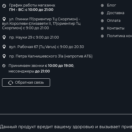
График работы магазина:
Блог
ПН - ВС: с 10:00 до 21:00
Доставка
ул. Глинки 17(ориентир Тц Скорпион) -
Оплата
вул.Королеви Єлизавети ІІ, 17(ориентир Тц
Скорпион) с 9:00 до 21:00
Контакты
Политика ко
пр. Науки 29 с 9:00 до 21:00
вул. Рабочая 67 (Тц Varus) с 9:00 до 20:30
пр. Петра Калнишевского 31а (напротив АТБ)
Принимаем звонки
с 10:00 до 19:00
,
мессенджеры
до 21:00
Обратная связь
Данный продукт вредит вашему здоровью и вызывает при