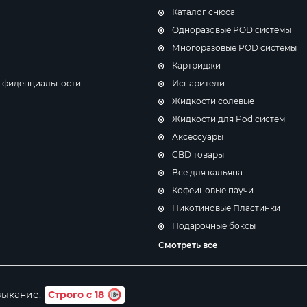
Каталог снюса
Одноразовые POD системы
Многоразовые POD системы
Картриджи
нфиденциальности
Испарители
Жидкости солевые
Жидкости для Pod систем
Аксессуары
CBD товары
Все для кальяна
Кофеиновые паучи
Никотиновые Пластинки
Подарочные боксы
Смотреть все
выкание.
Строго с 18