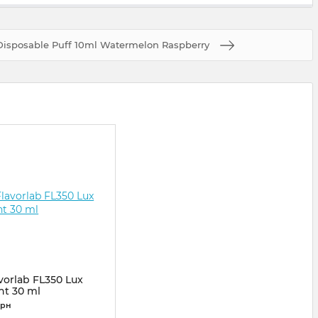
Disposable Puff 10ml Watermelon Raspberry
vorlab FL350 Lux
t 30 ml
vor35
грн