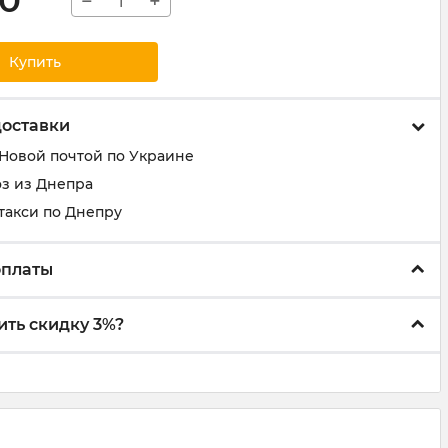
00
−
+
Купить
доставки
 Новой почтой по Украине
з из Днепра
такси по Днепру
оплаты
ить скидку 3%?