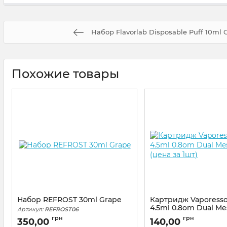
Набор Flavorlab Disposable Puff 10ml 
Похожие товары
Набор REFROST 30ml Grape
Картридж Vaporesso
4.5ml 0.8om Dual M
Артикул:
REFROST06
(цена за 1шт)
грн
грн
350,00
140,00
Артикул:
vapor26