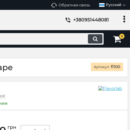
Обратная связь
Русский
+380951448081
0
ape
fl100
Артикул:
зыв
ичии
грн