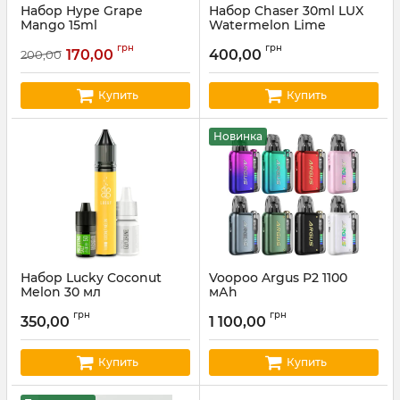
Набор Hype Grape
Набор Chaser 30ml LUX
Mango 15ml
Watermelon Lime
Артикул:
hype110
Артикул:
chaser228
грн
грн
170,00
400,00
200,00
Купить
Купить
Новинка
Набор Lucky Coconut
Voopoo Argus P2 1100
Melon 30 мл
мАh
Артикул:
lucky07
Артикул:
voopoo41
грн
грн
350,00
1 100,00
Купить
Купить