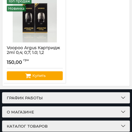
Топ продаж
Новинка
Voopoo Argus Картридж
2ml 0,4; 0,7; 1.0; 1,2
Ом(цена за шт)
грн
150,00
Артикул:
voopoo10
Купить
ГРАФИК РАБОТЫ
О МАГАЗИНЕ
КАТАЛОГ ТОВАРОВ