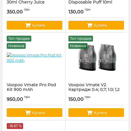
30ml Cherry Juice
Disposable Puff 10ml
Cherry Menthol
Артикул:
INBOTTLE40
грн
грн
350,00
130,00
Артикул:
fl102
Купить
Купить
Топ продаж
Топ продаж
Новинка
Новинка
Voopoo Vmate Pro Pod
Voopoo Vmate V2
Kit 900 mAh
Картридж 0.4; 0,7; 1.0; 1,2
Ом (ціна за шт)
Артикул:
voopoo30
грн
грн
950,00
150,00
Артикул:
voopoo04
Купить
Купить
-16.67 %