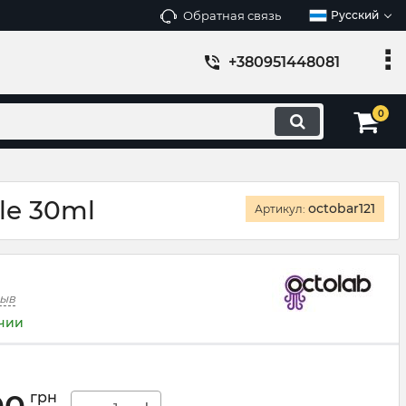
Обратная связь
Русский
+380951448081
0
le 30ml
octobar121
Артикул:
зыв
ичии
грн