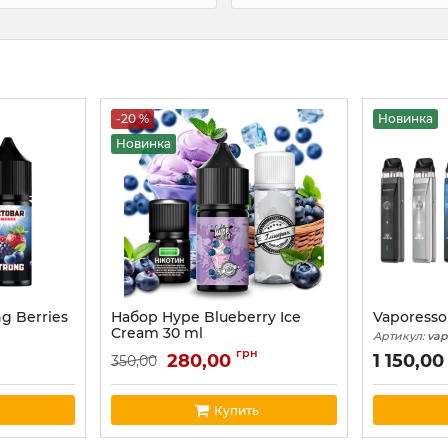
-20 %
Новинка
Новинка
g Berries
Набор Hype Blueberry Ice
Vaporesso
Cream 30 ml
Артикул:
vap
Артикул:
hype59
грн
280,00
1 150,0
350,00
Купить