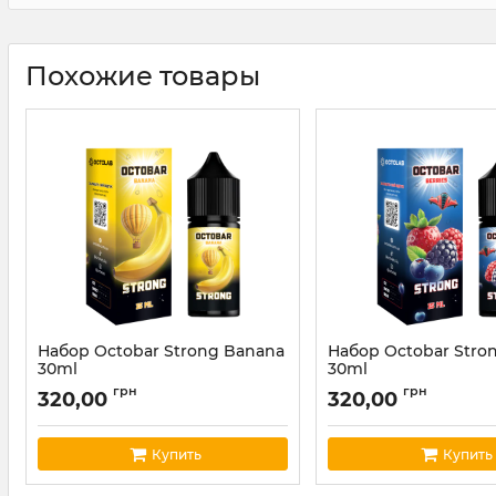
Похожие товары
Набор Octobar Strong Banana
Набор Octobar Stron
30ml
30ml
Артикул:
octobar119
Артикул:
octobar120
грн
грн
320,00
320,00
Купить
Купить