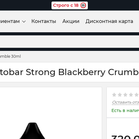
Строго с 18
лиентам
Контакты
Акции
Дисконтная карта
umble 30ml
obar Strong Blackberry Crumb
Оставить от
Есть в нал