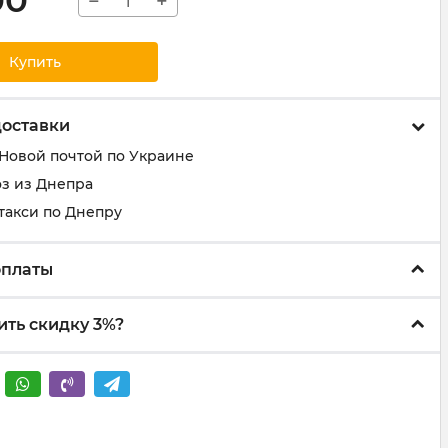
00
−
+
Купить
доставки
 Новой почтой по Украине
з из Днепра
такси по Днепру
оплаты
ить скидку 3%?