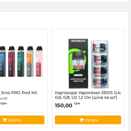
 Xros PRO Pod Kit
Картридж Vaporesso XROS 0,4;
0,6; 0,8; 1,0; 1,2 Ом (ціна за шт)
or22
Артикул:
vapor02
грн
грн
0
150,00
Купить
Купить