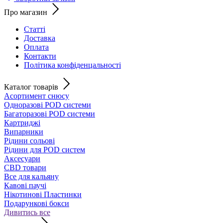
Про магазин
Статті
Доставка
Оплата
Контакти
Політика конфіденцальності
Каталог товарів
Асортимент снюсу
Одноразові POD системи
Багаторазові POD системи
Картриджі
Випарники
Рідини сольові
Рідини для POD систем
Аксесуари
CBD товари
Все для кальяну
Кавові паучі
Нікотинові Пластинки
Подарункові бокси
Дивитись все