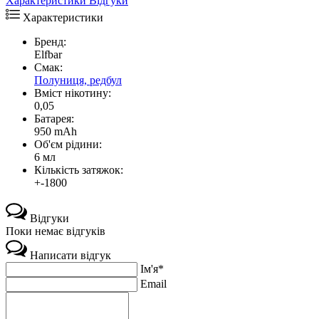
Характеристики
Відгуки
Характеристики
Бренд:
Elfbar
Смак:
Полуниця, редбул
Вміст нікотину:
0,05
Батарея:
950 mAh
Об'єм рідини:
6 мл
Кількість затяжок:
+-1800
Відгуки
Поки немає відгуків
Написати відгук
Ім'я*
Email