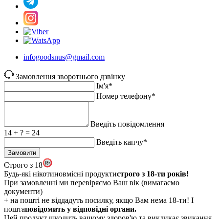
infogoodsnus@gmail.com
Замовлення зворотнього дзвінку
Ім'я*
Номер телефону*
Введіть повідомлення
14 + ? = 24
Введіть капчу*
Замовити
Строго з 18
Будь-які нікотиновмісні продукти
строго з 18-ти років!
При замовленні ми перевіряємо Ваш вік (вимагаємо
документи)
+ на пошті не віддадуть посилку, якщо Вам нема 18-ти! І
пошта
повідомить у відповідні органи.
Цей продукт шкодить вашому здоров'ю та викликає звикання.